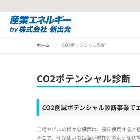
コ
ン
テ
ン
ホーム
CO2ポテンシャル診断
ツ
へ
ス
キ
CO2ポテンシャル診断
ッ
プ
CO2削減ポテンシャル診断事業で
工場やビルの様々な設備は、長年使用すると
そこで、今お使いの設備が現在どのような状