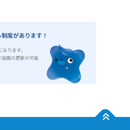
る制度があります！
になります。
トで設備の更新が可能