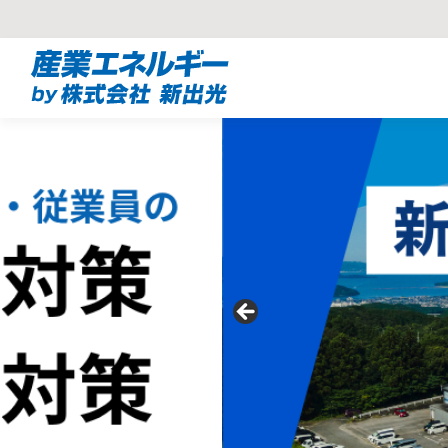
コ
ン
テ
ン
ツ
へ
ス
キ
ッ
プ