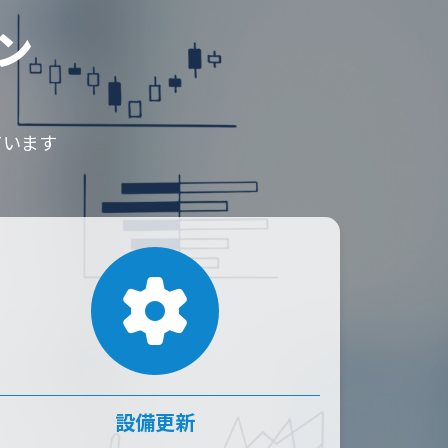
ン
ています
設備更新