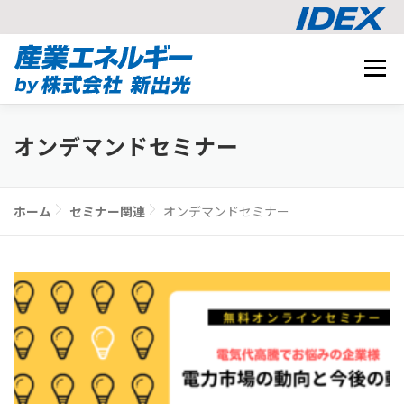
コ
メニュ
ン
テ
事業内容
ン
BUSINESS
オンデマンドセミナー
ツ
導入事例
へ
CASE STUDY
ス
ナレッジ
ホーム
セミナー関連
オンデマンドセミナー
キ
KNOWLEDGE
ッ
CO2削減シミュレーション
プ
SIMULATION
相談する