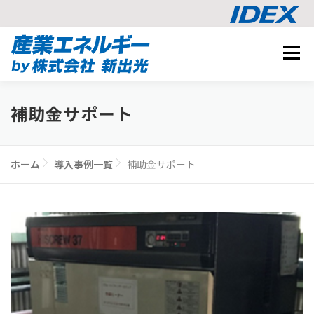
コ
メニュ
ン
テ
事業内容
ン
BUSINESS
補助金サポート
ツ
導入事例
へ
CASE STUDY
ス
ナレッジ
ホーム
導入事例一覧
補助金サポート
キ
KNOWLEDGE
ッ
CO2削減シミュレーション
プ
SIMULATION
相談する