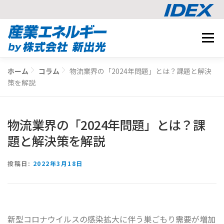
コ
メニュ
ン
テ
事業内容
ン
ホーム
コラム
物流業界の「2024年問題」とは？課題と解決
BUSINESS
ツ
策を解説
導入事例
へ
CASE STUDY
ス
ナレッジ
キ
物流業界の「2024年問題」とは？課
KNOWLEDGE
ッ
CO2削減シミュレーション
題と解決策を解説
プ
SIMULATION
投稿日:
2022年3月18日
相談する
新型コロナウイルスの感染拡大に伴う巣ごもり需要が増加