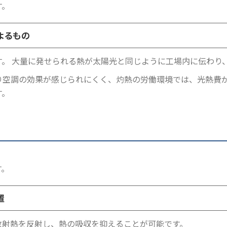
す。
よるもの
。 大量に発せられる熱が太陽光と同じように工場内に伝わり
り空調の効果が感じられにくく、灼熱の労働環境では、光熱費
す。
す。
置
放射熱を反射し、熱の吸収を抑えることが可能です。