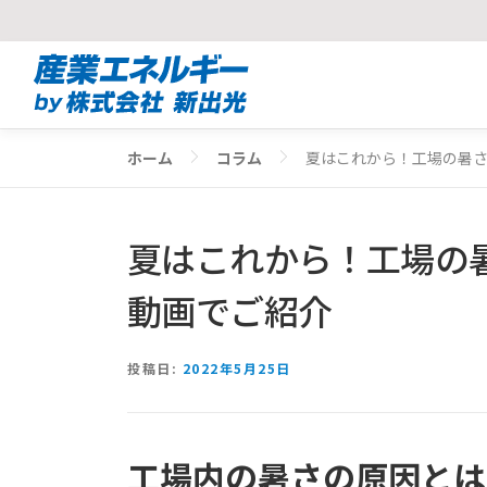
コ
ン
テ
ン
ホーム
コラム
夏はこれから！工場の暑
ツ
へ
ス
夏はこれから！工場の
キ
ッ
動画でご紹介
プ
投稿日:
2022年5月25日
工場内の暑さの原因とは