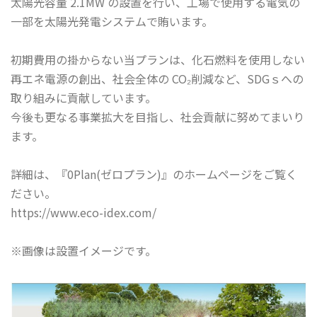
太陽光容量 2.1MW の設置を行い、工場で使用する電気の
一部を太陽光発電システムで賄います。
初期費用の掛からない当プランは、化石燃料を使用しない
再エネ電源の創出、社会全体の CO₂削減など、SDGｓへの
取り組みに貢献しています。
今後も更なる事業拡大を目指し、社会貢献に努めてまいり
ます。
詳細は、『0Plan(ゼロプラン)』のホームページをご覧く
ださい。
https://www.eco-idex.com/
※画像は設置イメージです。