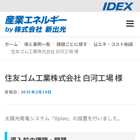
コ
メニュ
ン
テ
事業内容
ン
ホーム
導入事例一覧
課題ごとに探す
省エネ・コスト削減
BUSINESS
ツ
住友ゴム工業株式会社 白河工場 様
導入事例
へ
CASE STUDY
ス
ナレッジ
キ
住友ゴム工業株式会社 白河工場 様
KNOWLEDGE
ッ
CO2削減シミュレーション
プ
SIMULATION
投稿日:
2025年2月18日
相談する
太陽光発電システム「0plan」の設置を行いました。
導入前の課題・問題