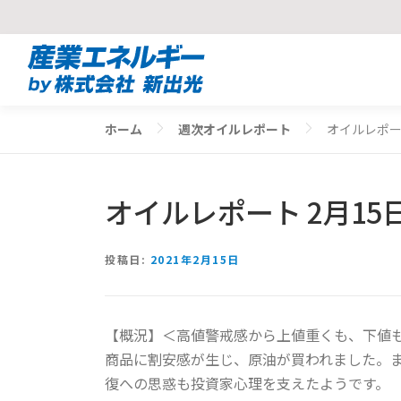
コ
ン
テ
ン
ホーム
週次オイルレポート
オイルレポー
ツ
へ
ス
オイルレポート 2月15
キ
ッ
プ
投稿日:
2021年2月15日
【概況】＜高値警戒感から上値重くも、下値も
商品に割安感が生じ、原油が買われました。
復への思惑も投資家心理を支えたようです。