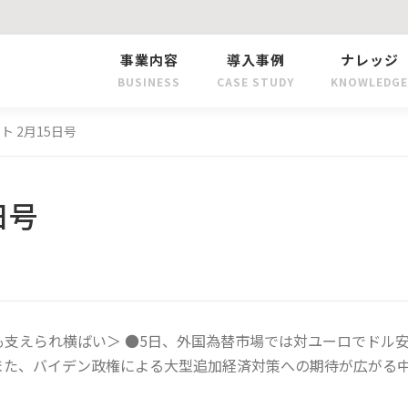
事業内容
導入事例
ナレッジ
BUSINESS
CASE STUDY
KNOWLEDGE
ト 2月15日号
日号
支えられ横ばい＞ ●5日、外国為替市場では対ユーロでドル
また、バイデン政権による大型追加経済対策への期待が広がる