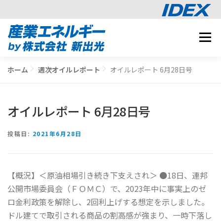
コ
メニュ
ン
テ
事業内容
ン
ホーム
週次オイルレポート
オイルレポート 6月28日号
BUSINESS
ツ
導入事例
へ
CASE STUDY
ス
オイルレポート 6月28日号
ナレッジ
キ
KNOWLEDGE
ッ
CO2削減シミュレーション
投稿日:
2021年6月28日
プ
SIMULATION
【概況】＜原油相場引き続き下支えされ＞ ●18日、連邦
相談する
公開市場委員会（ＦＯＭＣ）で、2023年中に事実上のゼ
ロ金利政策を解除し、2回利上げする想定を示しました。
ドル建てで取引される商品の割高感が強まり、一時下落し