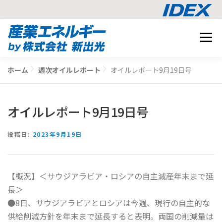
コ
メニュ
ン
テ
事業内容
ン
ホーム
週次オイルレポート
オイルレポート9月19日号
BUSINESS
ツ
導入事例
へ
CASE STUDY
ス
オイルレポート9月19日号
ナレッジ
キ
KNOWLEDGE
ッ
CO2削減シミュレーション
投稿日:
2023年9月19日
プ
SIMULATION
【概況】＜サウジアラビア・ロシアの自主減産年末まで延
相談する
長＞
●8日、サウジアラビアとロシアは今週、現行の自主的な
供給削減方針を年末まで延長すると表明。両国の削減量は