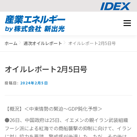
コ
メニュ
ン
テ
事業内容
ン
ホーム
週次オイルレポート
オイルレポート2月5日号
BUSINESS
ツ
導入事例
へ
CASE STUDY
ス
オイルレポート2月5日号
ナレッジ
キ
KNOWLEDGE
ッ
CO2削減シミュレーション
投稿日:
2024年2月5日
プ
SIMULATION
【概況】＜中東情勢の緊迫～GDP鈍化予想＞
相談する
●26日、中国政府は25日、イエメンの親イラン武装組織
フーシ派による紅海での商船襲撃の抑制に向けて、イラン
に対し協力を要請、警戒感が後退した。ただ、その後は、