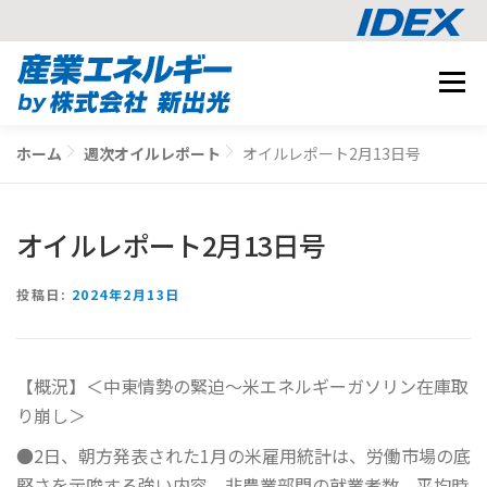
コ
メニュ
ン
テ
事業内容
ン
ホーム
週次オイルレポート
オイルレポート2月13日号
BUSINESS
ツ
導入事例
へ
CASE STUDY
ス
オイルレポート2月13日号
ナレッジ
キ
KNOWLEDGE
ッ
CO2削減シミュレーション
投稿日:
2024年2月13日
プ
SIMULATION
【概況】＜中東情勢の緊迫～米エネルギーガソリン在庫取
相談する
り崩し＞
●2日、朝方発表された1月の米雇用統計は、労働市場の底
堅さを示唆する強い内容。非農業部門の就業者数、平均時