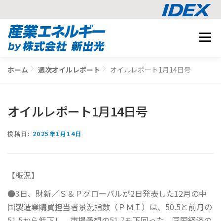
コ
メニュ
ン
テ
事業内容
ン
ホーム
週次オイルレポート
オイルレポート1月14日号
BUSINESS
ツ
導入事例
へ
CASE STUDY
ス
オイルレポート1月14日号
ナレッジ
キ
KNOWLEDGE
ッ
CO2削減シミュレーション
投稿日:
2025年1月14日
プ
SIMULATION
【概況】
相談する
●3日、財新／Ｓ＆Ｐグローバルが2日発表した12月の中
国製造業購買担当者景況指数（ＰＭＩ）は、50.5と前月の
51.5から低下し、市場予想の51.7も下回った。同国経済の