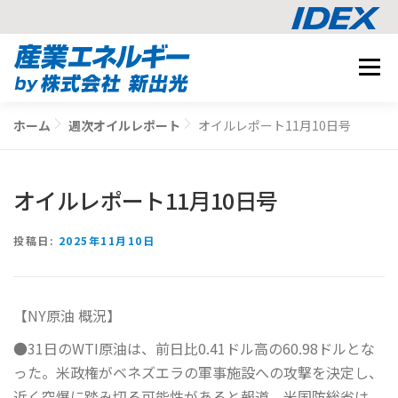
コ
メニュ
ン
テ
事業内容
ン
ホーム
週次オイルレポート
オイルレポート11月10日号
BUSINESS
ツ
導入事例
へ
CASE STUDY
ス
オイルレポート11月10日号
ナレッジ
キ
KNOWLEDGE
ッ
CO2削減シミュレーション
投稿日:
2025年11月10日
プ
SIMULATION
【NY原油 概況】
相談する
●31日のWTI原油は、前日比0.41ドル高の60.98ドルとな
った。米政権がベネズエラの軍事施設への攻撃を決定し、
近く空爆に踏み切る可能性があると報道。米国防総省は....