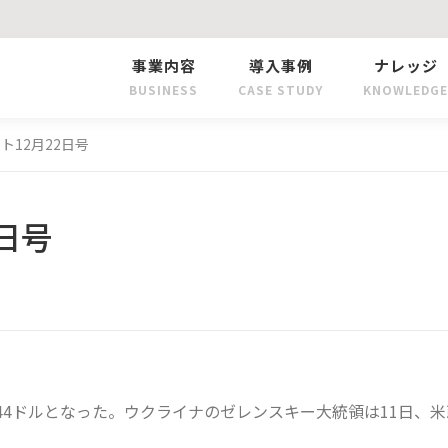
事業内容
導入事例
ナレッジ
BUSINESS
CASE STUDY
KNOWLEDGE
ト12月22日号
日号
の57.44ドルとなった。ウクライナのゼレンスキー大統領は11