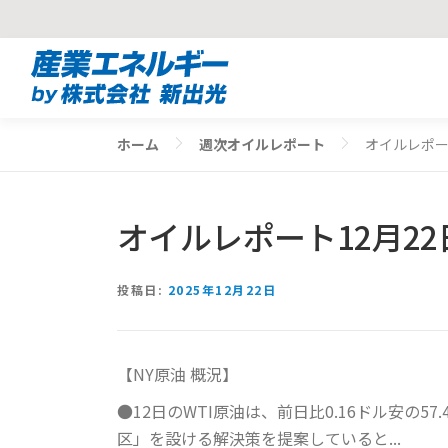
コ
ン
テ
ン
ホーム
週次オイルレポート
オイルレポー
ツ
へ
ス
オイルレポート12月22
キ
ッ
プ
投稿日:
2025年12月22日
【NY原油 概況】
●12日のWTI原油は、前日比0.16ドル安
区」を設ける解決策を提案していると...