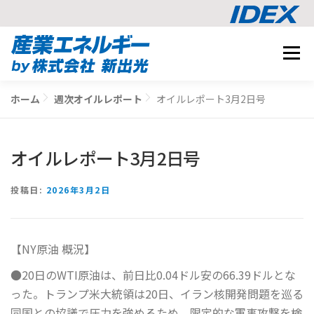
コ
メニュ
ン
テ
事業内容
ン
ホーム
週次オイルレポート
オイルレポート3月2日号
BUSINESS
ツ
導入事例
へ
CASE STUDY
ス
オイルレポート3月2日号
ナレッジ
キ
KNOWLEDGE
ッ
CO2削減シミュレーション
投稿日:
2026年3月2日
プ
SIMULATION
【NY原油 概況】
相談する
●20日のWTI原油は、前日比0.04ドル安の66.39ドルとな
った。トランプ米大統領は20日、イラン核開発問題を巡る
同国との協議で圧力を強めるため、限定的な軍事攻撃を検