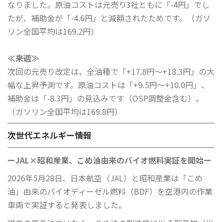
なりました。原油コストは元売り3社ともに「-4円」でし
たが、補助金が「-4.6円」と減額されたためです。（ガソ
リン全国平均は169.2円）
≪来週≫
次回の元売り改定は、全油種で「+17.8円〜+18.3円」の大
幅な上昇予測です。原油コストは「+9.5円〜+10.0円」、
補助金は「-8.3円」の見込みです（OSP調整金含む）。
（ガソリン全国平均は169.8円）
次世代エネルギー情報
ー
JAL×昭和産業、こめ油由来のバイオ燃料実証
を開始ー
2026年5月28日、日本航空（JAL）と昭和産業は「こめ
油」由来のバイオディーゼル燃料（BDF）を空港内の作業
車両で実証すると発表しました。