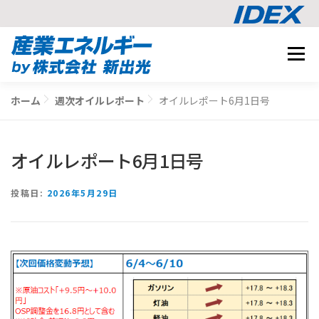
コ
メニュ
ン
テ
事業内容
ン
ホーム
週次オイルレポート
オイルレポート6月1日号
BUSINESS
ツ
導入事例
へ
CASE STUDY
ス
オイルレポート6月1日号
ナレッジ
キ
KNOWLEDGE
ッ
CO2削減シミュレーション
投稿日:
2026年5月29日
プ
SIMULATION
相談する