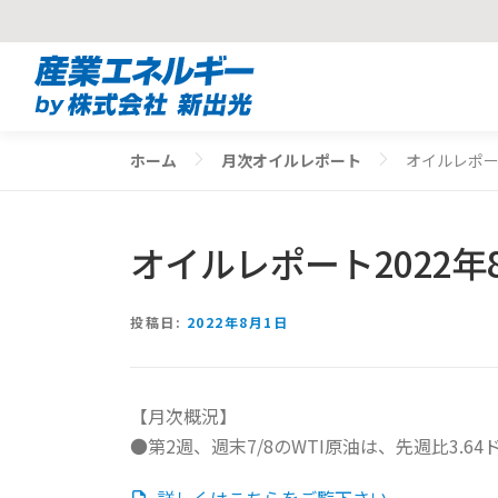
コ
ン
テ
ン
ホーム
月次オイルレポート
オイルレポー
ツ
へ
ス
オイルレポート2022年
キ
ッ
プ
投稿日:
2022年8月1日
【月次概況】
●第2週、週末7/8のWTI原油は、先週比3.