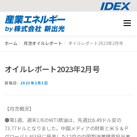
コ
メニュ
ン
テ
事業内容
ン
ホーム
月次オイルレポート
オイルレポート2023年2月号
BUSINESS
ツ
導入事例
へ
CASE STUDY
ス
オイルレポート2023年2月号
ナレッジ
キ
KNOWLEDGE
ッ
CO2削減シミュレーション
投稿日:
2023年2月3日
プ
SIMULATION
【月次概況】
相談する
●第1週、週末1/6のWTI原油は、先週比6.49ドル安の
73.77ドルとなりました。中国メディアの財新と米Ｓ＆Ｐ
グローバルが3日に発表した12月の中国製造業購買担当者