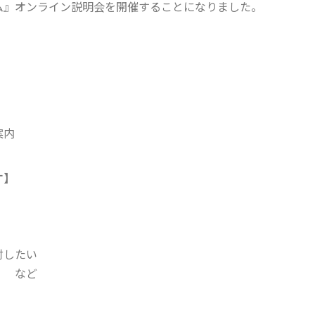
ム』オンライン説明会を開催することになりました。
案内
す】
討したい
い など