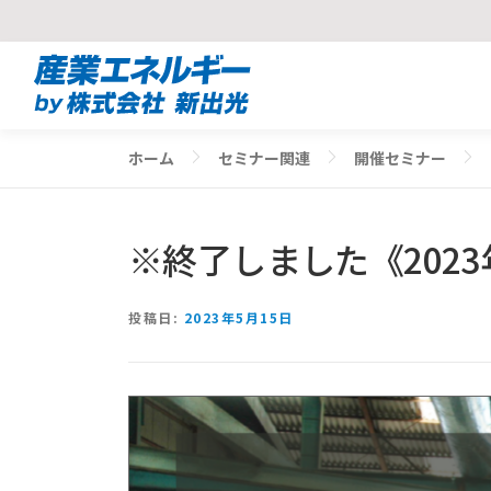
コ
ン
テ
ン
ホーム
セミナー関連
開催セミナー
ツ
へ
ス
※終了しました《202
キ
ッ
プ
投稿日:
2023年5月15日