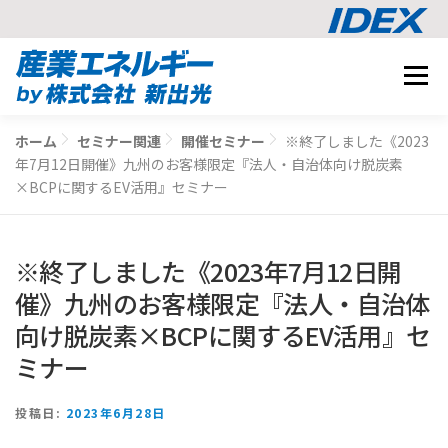
コ
メニュ
ン
テ
事業内容
ン
ホーム
セミナー関連
開催セミナー
※終了しました《2023
BUSINESS
ツ
年7月12日開催》九州のお客様限定『法人・自治体向け脱炭素
導入事例
へ
×BCPに関するEV活用』セミナー
CASE STUDY
ス
ナレッジ
キ
KNOWLEDGE
※終了しました《2023年7月12日開
ッ
CO2削減シミュレーション
プ
SIMULATION
催》九州のお客様限定『法人・自治体
向け脱炭素×BCPに関するEV活用』セ
相談する
ミナー
投稿日:
2023年6月28日