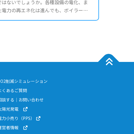
ではないでしょうか。各種設備の電化、ま
た電力の再エネ化は進んでも、ボイラーや
工業炉で使用している重油やガスの代替手
段については、「電化は難しい」「設備投
資が莫大になる」と足踏みされている企業
様も多いことと思います。
CO2削減シミュレーション
よくあるご質問
相談する｜お問い合わせ
太陽光発電
電力小売り（PPS）
運営者情報