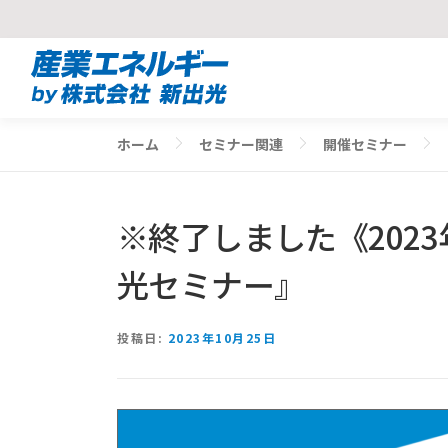
コ
ン
テ
ン
ホーム
セミナー関連
開催セミナー
ツ
へ
ス
※終了しました《202
キ
ッ
光セミナー』
プ
投稿日:
2023年10月25日