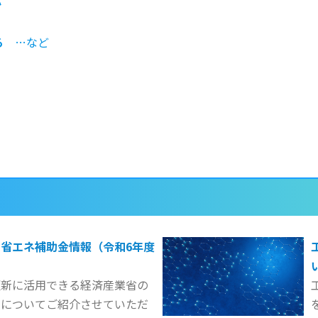
か
る
…など
。
省エネ補助金情報（令和6年度
更新に活用できる経済産業省の
金についてご紹介させていただ