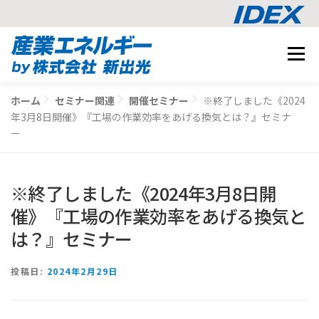
コ
メニュ
ン
テ
事業内容
ン
ホーム
セミナー関連
開催セミナー
※終了しました《2024
BUSINESS
ツ
年3月8日開催》『工場の作業効率をあげる換気とは？』セミナ
導入事例
へ
ー
CASE STUDY
ス
ナレッジ
キ
KNOWLEDGE
※終了しました《2024年3月8日開
ッ
CO2削減シミュレーション
プ
SIMULATION
催》『工場の作業効率をあげる換気と
は？』セミナー
相談する
投稿日:
2024年2月29日