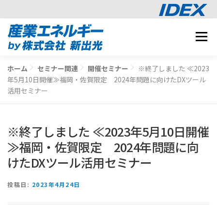
コ
メニュ
ン
テ
事業内容
ン
ホーム
セミナー関連
開催セミナー
※終了しました ≪2023
BUSINESS
ツ
年5月10日開催≫福岡・佐賀限定 2024年問題に向けたDXツール
導入事例
へ
活用セミナー
CASE STUDY
ス
ナレッジ
キ
KNOWLEDGE
※終了しました ≪2023年5月10日開催
ッ
CO2削減シミュレーション
プ
SIMULATION
≫福岡・佐賀限定 2024年問題に向
けたDXツール活用セミナー
相談する
投稿日:
2023年4月24日